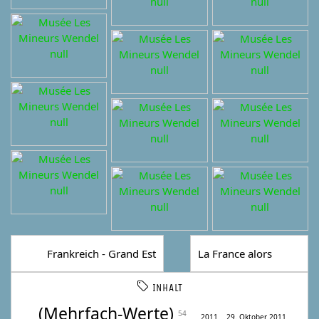
Frankreich - Grand Est
La France alors
INHALT
(Mehrfach-Werte)
54
2011
29. Oktober 2011